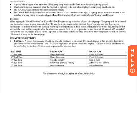
H
E
L
P