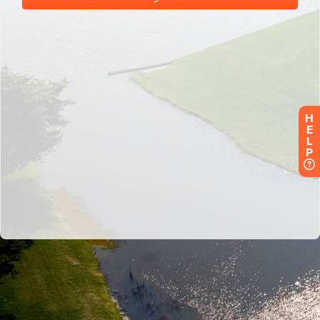
H
E
L
P