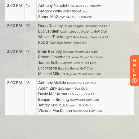
H
E
L
P