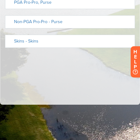
H
E
L
P