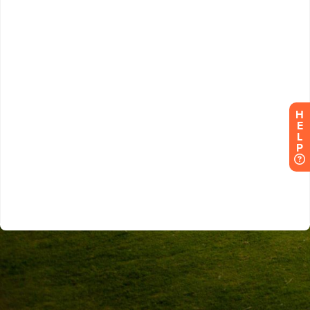
H
E
L
P