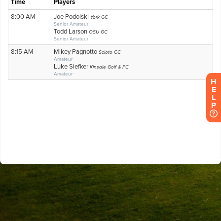
H
E
L
P