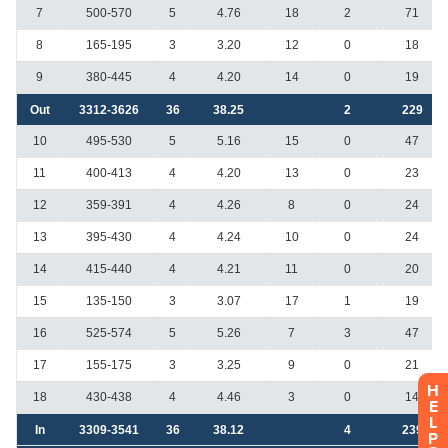
H
E
L
P