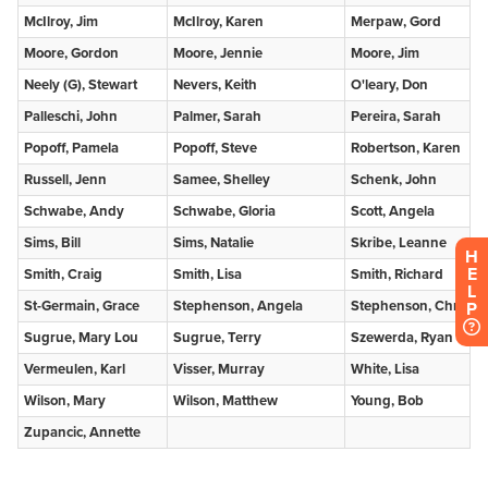
H
E
L
P