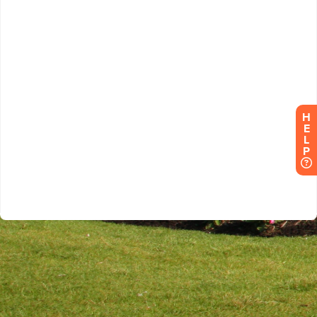
H
E
L
P