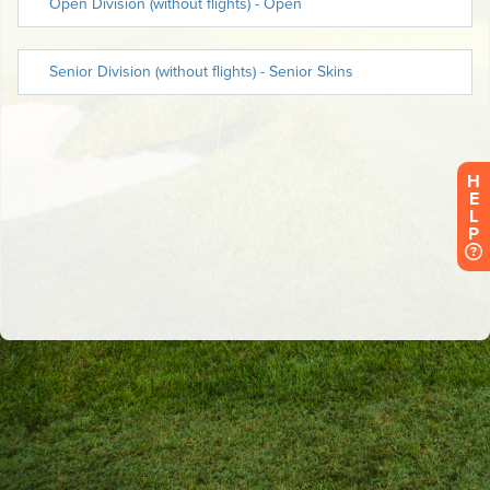
H
E
L
P