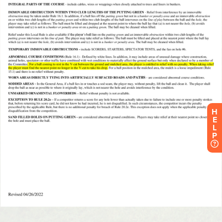
H
E
L
P