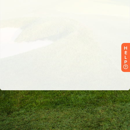
H
E
L
P