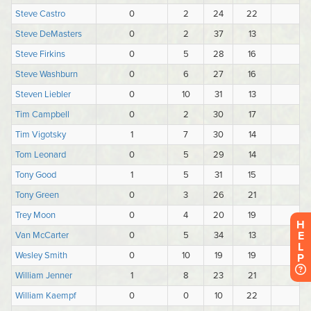
H
E
L
P