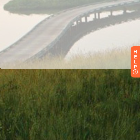
H
E
L
P