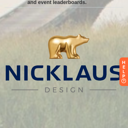
H
E
L
P