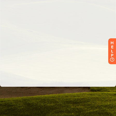
H
E
L
P