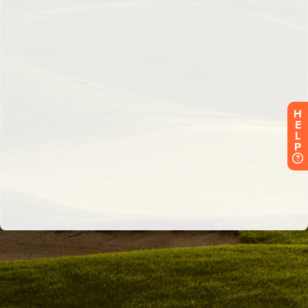
H
E
L
P