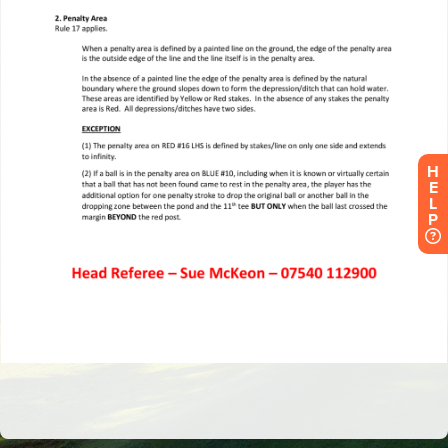
H
E
L
P