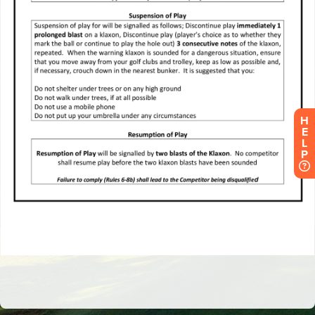
H
E
L
P