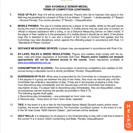
H
E
L
P