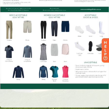
H
E
L
P