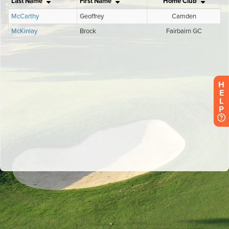
H
E
L
P