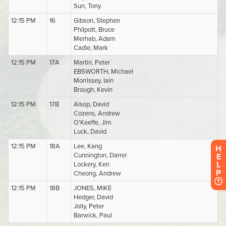
H
E
L
P