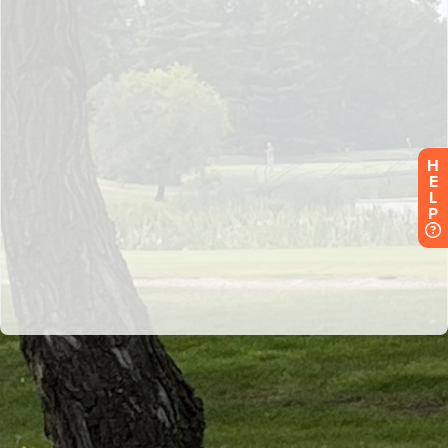
H
E
L
P