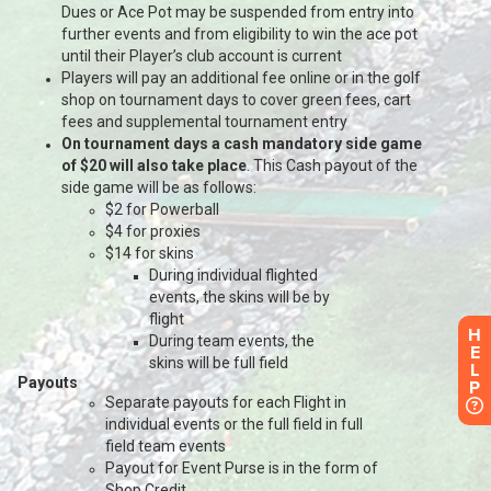
H
E
L
P