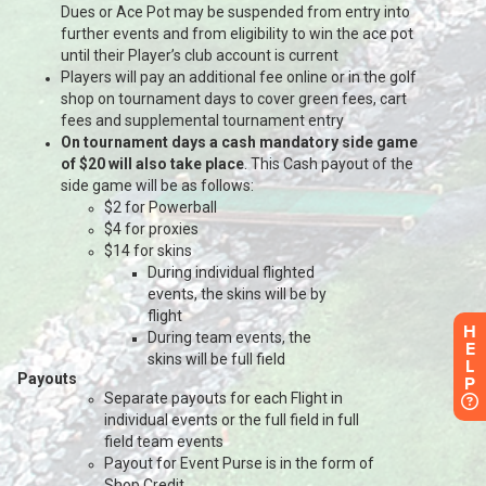
H
E
L
P