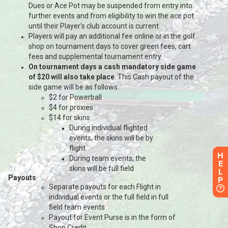
H
E
L
P