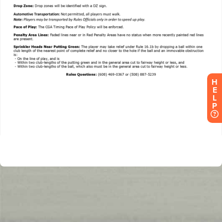
H
E
L
P