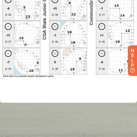
H
E
L
P