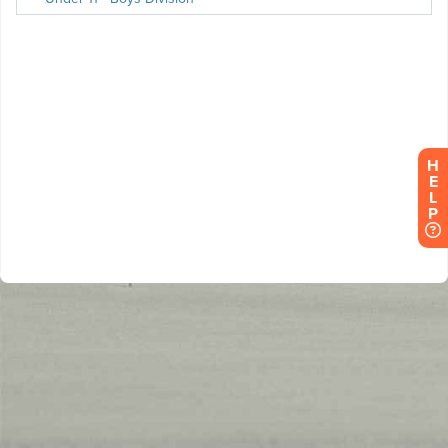
H
E
L
P