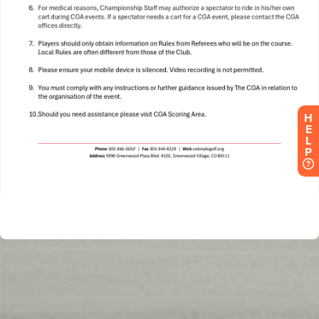
H
E
L
P