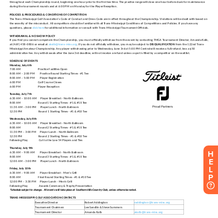
H
E
L
P