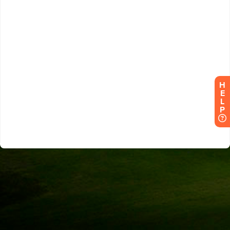
H
E
L
P