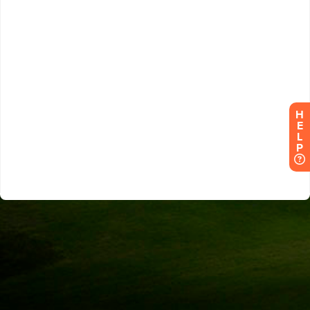
H
E
L
P