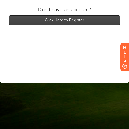
H
E
L
P