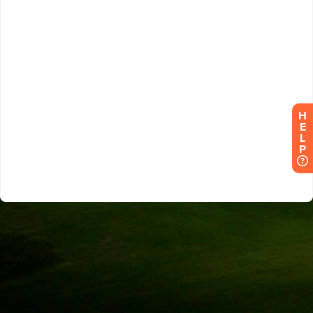
H
E
L
P