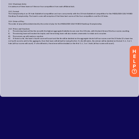
H
E
L
P