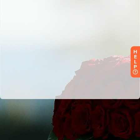
H
E
L
P