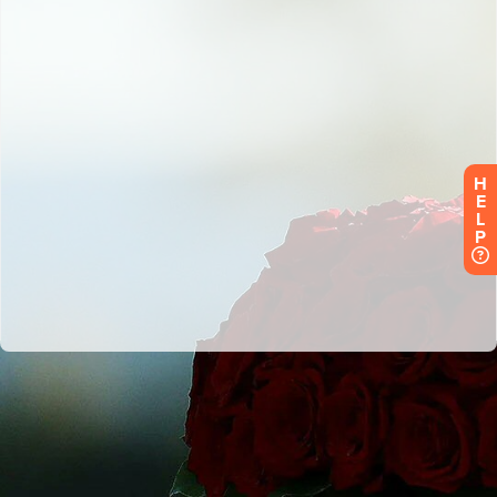
H
E
L
P