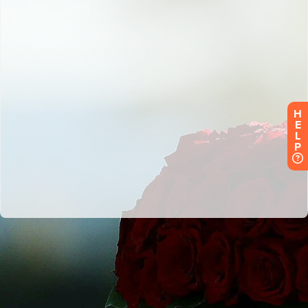
H
E
L
P