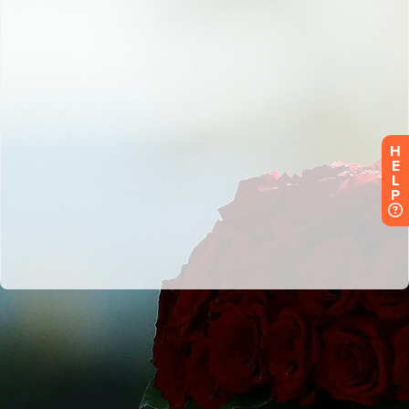
H
E
L
P