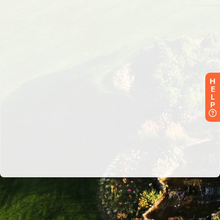
H
E
L
P