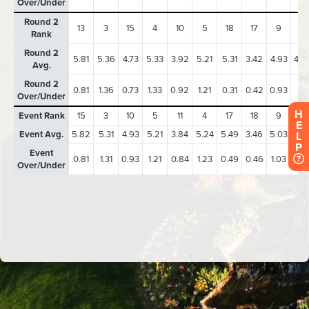
H
E
L
P