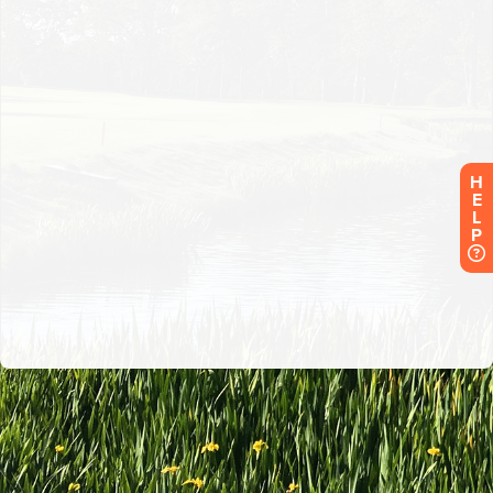
H
E
L
P