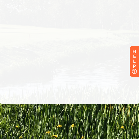
H
E
L
P