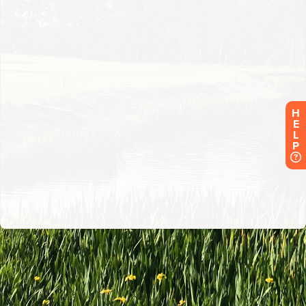
H
E
L
P