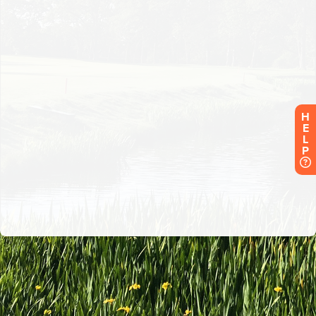
H
E
L
P