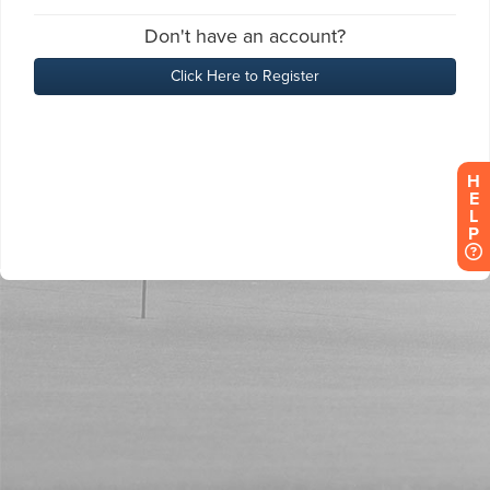
H
E
L
P