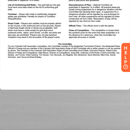
H
E
L
P