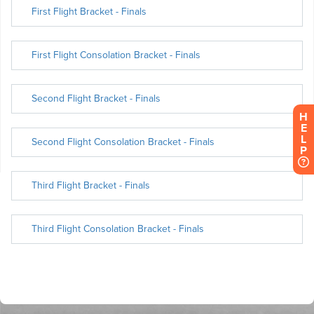
H
E
L
P